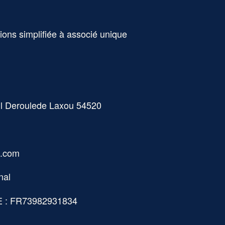
ions simplifiée à associé unique
ul Deroulede Laxou 54520
n.com
nal
: FR73982931834