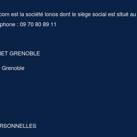
.com
est la société
Ionos
d
ont le siège social est situé a
éphone :
09 70 80 89 11
DYANET GRENOBLE
0 Grenoble
ERSONNELLES